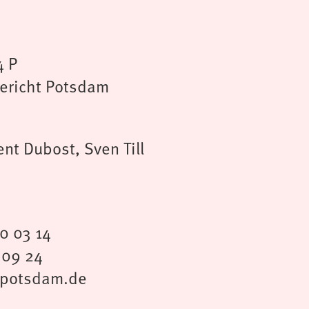
4 P
gericht Potsdam
nt Dubost, Sven Till
80 03 14
 09 24
ikpotsdam.de