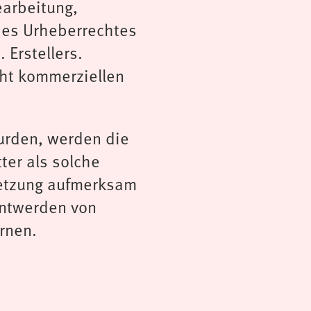
earbeitung,
des Urheberrechtes
 Erstellers.
cht kommerziellen
wurden, werden die
ter als solche
letzung aufmerksam
nntwerden von
rnen.