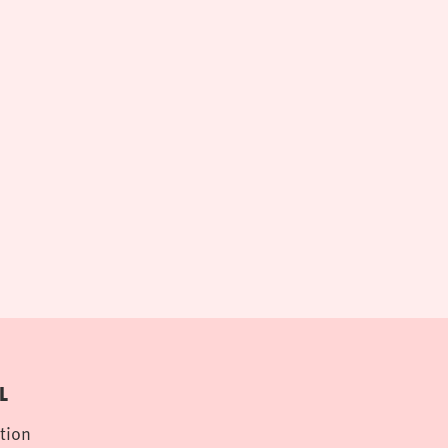
L
tion