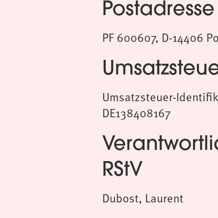
Postadresse
PF 600607, D-14406 P
Umsatzsteue
Umsatzsteuer-Identif
DE138408167
Verantwortli
RStV
Dubost, Laurent