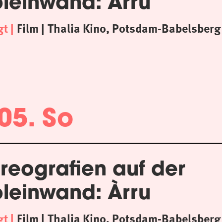
oleinwand: Àrru
gt
Film
Thalia Kino, Potsdam-Babelsberg
05. So
reografien auf der
oleinwand: Àrru
gt
Film
Thalia Kino, Potsdam-Babelsberg