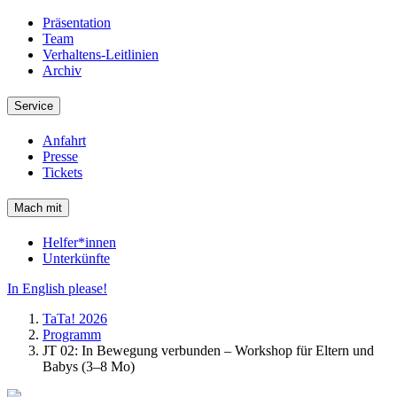
Präsentation
Team
Verhaltens-Leitlinien
Archiv
Service
Anfahrt
Presse
Tickets
Mach mit
Helfer*innen
Unterkünfte
In English please!
TaTa! 2026
Programm
JT 02: In Bewegung verbunden – Workshop für Eltern und
Babys (3–8 Mo)