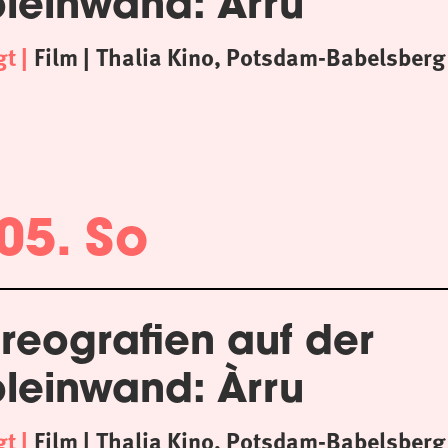
oleinwand: Àrru
gt
Film
Thalia Kino, Potsdam-Babelsberg
05. So
reografien auf der
oleinwand: Àrru
gt
Film
Thalia Kino, Potsdam-Babelsberg