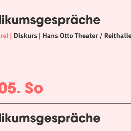
likumsgespräche
frei
Diskurs
Hans Otto Theater / Reithall
05. So
likumsgespräche