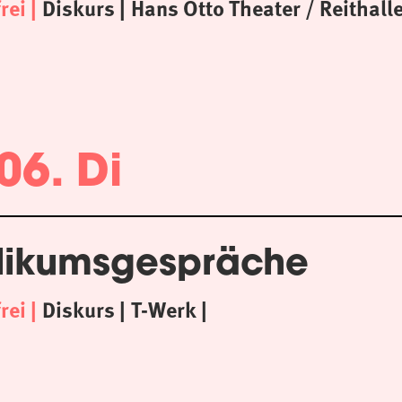
frei
Diskurs
Hans Otto Theater / Reithall
06. Di
likumsgespräche
frei
Diskurs
T-Werk