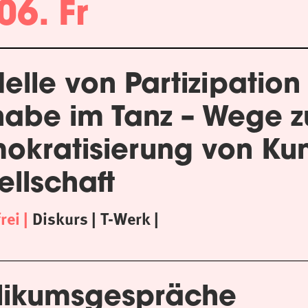
06. Fr
elle von Partizipation
habe im Tanz – Wege z
okratisierung von Kun
llschaft
frei
Diskurs
T-Werk
likumsgespräche