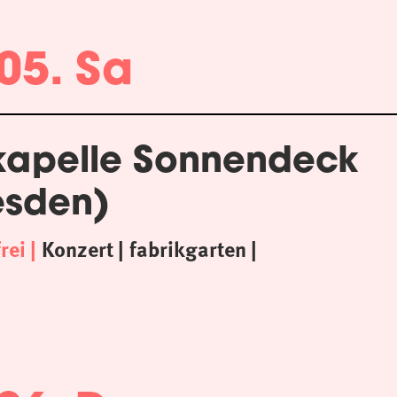
05. Sa
kapelle Sonnendeck
esden)
frei
Konzert
fabrikgarten