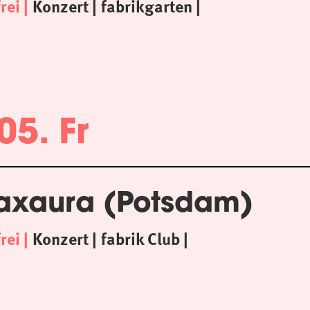
frei
Konzert
fabrikgarten
05. Fr
axaura (Potsdam)
frei
Konzert
fabrik Club