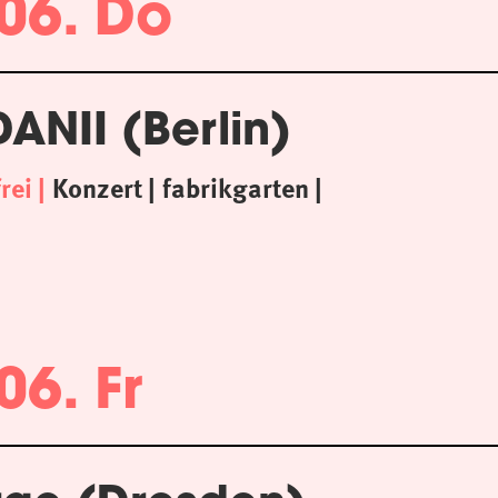
06. Do
ANII (Berlin)
frei
Konzert
fabrikgarten
06. Fr