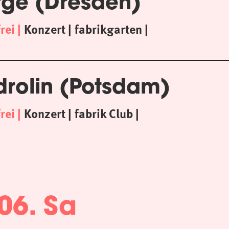
rge (Dresden)
frei
Konzert
fabrikgarten
drolin (Potsdam)
frei
Konzert
fabrik Club
06. Sa