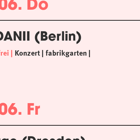
06. Do
ANII (Berlin)
frei
Konzert
fabrikgarten
06. Fr