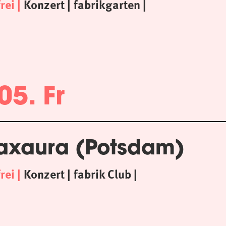
frei
Konzert
fabrikgarten
05. Fr
axaura (Potsdam)
frei
Konzert
fabrik Club