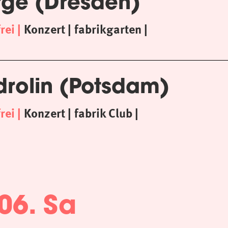
rge (Dresden)
frei
Konzert
fabrikgarten
drolin (Potsdam)
frei
Konzert
fabrik Club
06. Sa