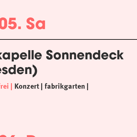
05. Sa
kapelle Sonnendeck
esden)
frei
Konzert
fabrikgarten